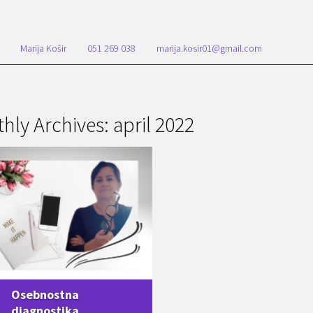
Marija Košir
051 269 038
marija.kosir01@gmail.com
hly Archives: april 2022
Osebnostna
diagnostika