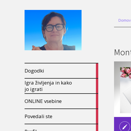
Domov
Mont
1
Dogodki
8
articles
Igra življenja in kako
4
jo igrati
articles
6
ONLINE vsebine
articles
1
Povedali ste
6
articles
7