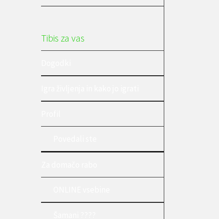
Tibis za vas
Dogodki
Igra življenja in kako jo igrati
Profil
Povedali ste
Za domačo rabo
ONLINE vsebine
Šamani ????