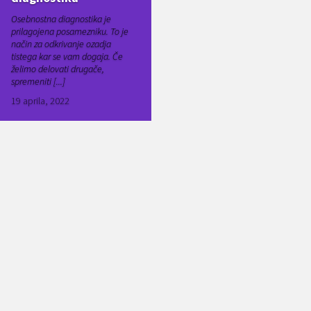
Osebnostna diagnostika je
prilagojena posamezniku. To je
način za odkrivanje ozadja
tistega kar se vam dogaja. Če
želimo delovati drugače,
spremeniti [...]
19 aprila, 2022