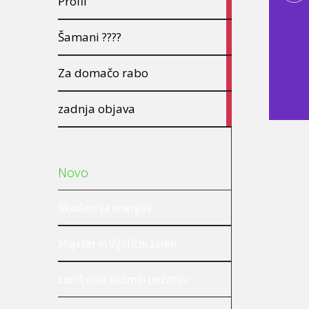
Profil
articles
3
Šamani ????
articles
3
Za domačo rabo
3
articles
9
zadnja objava
articles
Novo
Akademija energije
Mojster in Vijolični žarek
Lomljenje sedmih pečatov