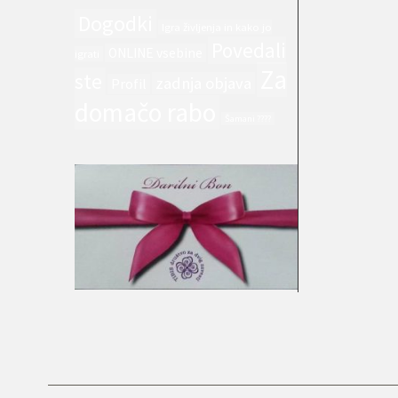
Dogodki
Igra življenja in kako jo
Povedali
ONLINE vsebine
igrati
Za
ste
zadnja objava
Profil
domačo rabo
Šamani ????