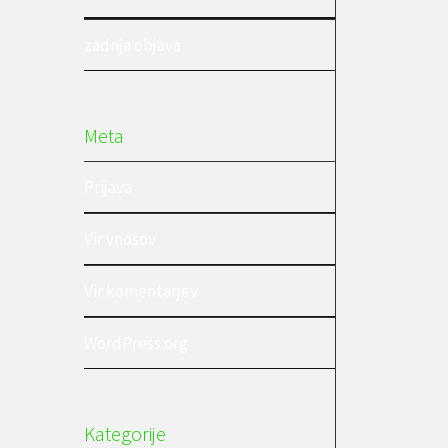
zadnja objava
Meta
Prijava
Vir vnosov
Vir komentarjev
WordPress.org
Kategorije