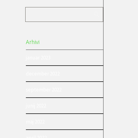
Arhivi
januar 2023
december 2022
september 2022
junij 2022
maj 2022
april 2022